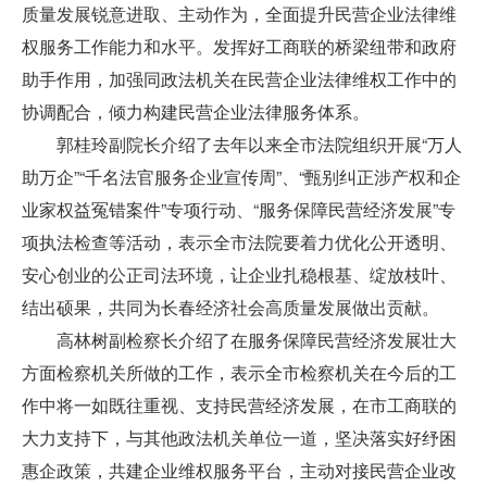
质量发展锐意进取、主动作为，全面提升民营企业法律维
权服务工作能力和水平。发挥好工商联的桥梁纽带和政府
助手作用，加强同政法机关在民营企业法律维权工作中的
协调配合，倾力构建民营企业法律服务体系。
郭桂玲副院长介绍了去年以来全市法院组织开展
“
万人
助万企
”“
千名法官服务企业宣传周
”
、
“
甄别纠正涉产权和企
业家权益冤错案件
”
专项行动、
“
服务保障民营经济发展
”
专
项执法检查等活动，表示全市法院要着力优化公开透明、
安心创业的公正司法环境，让企业扎稳根基、绽放枝叶、
结出硕果，共同为长春经济社会高质量发展做出贡献。
高林树副检察长介绍了在服务保障民营经济发展壮大
方面检察机关所做的工作，表示全市检察机关在今后的工
作中将一如既往重视、支持民营经济发展，在市工商联的
大力支持下，与其他政法机关单位一道，坚决落实好纾困
惠企政策，共建企业维权服务平台，主动对接民营企业改